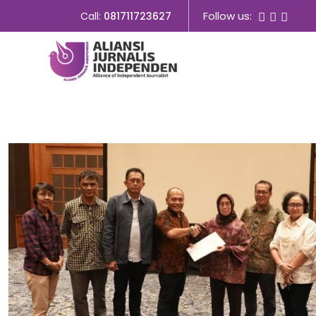
Follow us:
Call:
081711723627