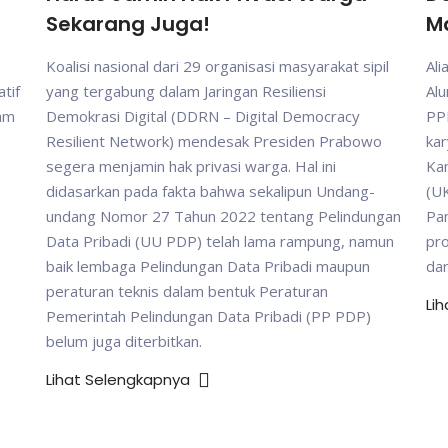
Sekarang Juga!
M
Koalisi nasional dari 29 organisasi masyarakat sipil
Ali
tif
yang tergabung dalam Jaringan Resiliensi
Al
gam
Demokrasi Digital (DDRN – Digital Democracy
PP
Resilient Network) mendesak Presiden Prabowo
kar
segera menjamin hak privasi warga. Hal ini
Ka
didasarkan pada fakta bahwa sekalipun Undang-
(UK
undang Nomor 27 Tahun 2022 tentang Pelindungan
Pam
Data Pribadi (UU PDP) telah lama rampung, namun
pr
baik lembaga Pelindungan Data Pribadi maupun
da
peraturan teknis dalam bentuk Peraturan
Li
Pemerintah Pelindungan Data Pribadi (PP PDP)
belum juga diterbitkan.
Lihat Selengkapnya