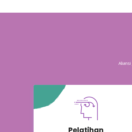
Alians
Pelatihan