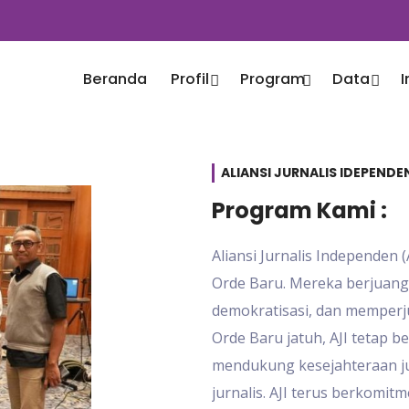
Beranda
Profil
Program
Data
ALIANSI JURNALIS IDEPENDE
Program Kami :
Aliansi Jurnalis Independen 
Orde Baru. Mereka berjuan
demokratisasi, dan memperju
Orde Baru jatuh, AJI tetap 
mendukung kesejahteraan ju
jurnalis. AJI terus berkomi