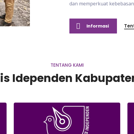
dan memperkuat kebebasan p
Ten
Informasi
TENTANG KAMI
lis Idependen Kabupaten