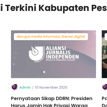
i Terkini Kabupaten Pesi
disrupsi media informasi, literasi digital
Admin
10 November 2025
Pernyataan Sikap DDRN: Presiden
Pa
Harus Jamin Hak Privasi Warga
D