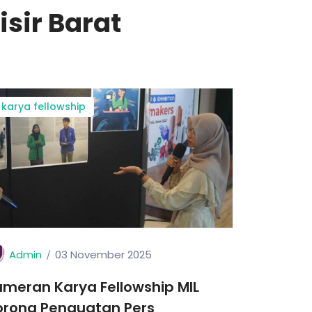
sir Barat
karya fellowship
Admin
03 November 2025
meran Karya Fellowship MIL
orong Penguatan Pers